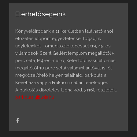
Elérhetőségeink
Könyvelőirodánk a 11. kerületben található ahol
előzetes időpont egyeztetéssel fogadjuk
ügyfeleinket. Tömegközlekedéssel (19, 49-es
villamosok Szent Gellért templom megállótól 5
perc séta, M4-es metró, Kelenföld vasútállomás
megállótól 10 perc séta) valamint autóval is jól
megközelíthető helyen található, parkolás a
Keveháza vagy a Fraknó utcában lehetséges.
A parkolás díjköteles (zóna kód: 3116), részletek:
parkolas.ujbuda.hu
F
a
c
e
b
o