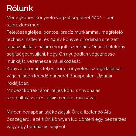
Rólunk
Mérlegképes könyvelő végzettségemet 2002 – ben
szereztem meg.
Felelősségteljes, pontos, precíz munkámmal, megfelelő
technikai háttérrel és 24 év könyvelőirodában szerzett
tapasztalattal a hátam mögött, szeretnék Önnek hatékony
segítséget nyújtani, hogy Ön nyugodtan végezhesse
munkáját, vezethesse vállalkozását.
Könyvelőirodánk teljes körű könyvelési szolgáltatással
várja minden leendő partnerét Budapesten, Újbudai
irodájában.
Mindezt korrekt áron, teljes körű, színvonalas
szolgáltatással és lelkiismeretes munkával.
Minden hónapban tájékoztatjuk Önt a fizetendő Áfa
összegéről, ezért Ön könnyen tud dönteni egy beszerzés
vagy egy beruházás idejéről.