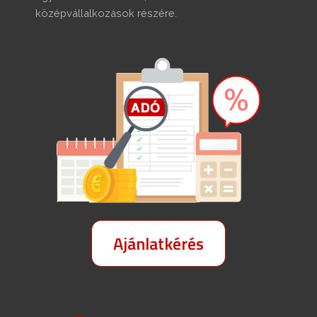
középvállalkozások részére.
Ajánlatkérés