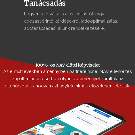
Tanácsadás
Legyen szó vállalkozás indításról vagy
adózást érintő kérdésekről (adóoptimalizálás,
adótanácsadás) állunk rendelkezésére.
100%-os NAV előtti képviselet
Az elmúlt években amennyiben partnereinknél NAV ellenőrzés
zajlott minden esetben olyan eredménnyel zárultak az
ellenőrzések ahogyan azt ügyfeleinknek előzetesen jeleztük.