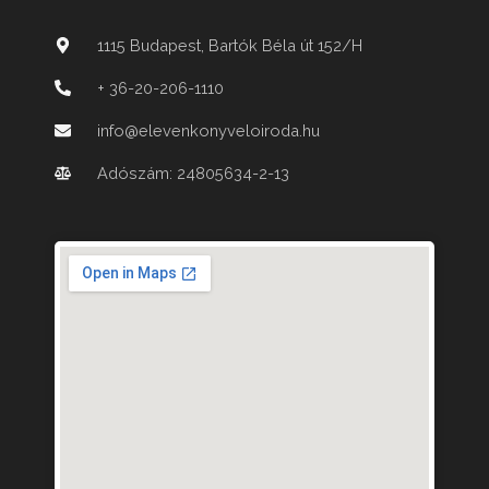
o
k
-
1115 Budapest, Bartók Béla út 152/H
f
+ 36-20-206-1110
info@elevenkonyveloiroda.hu
Adószám: 24805634-2-13